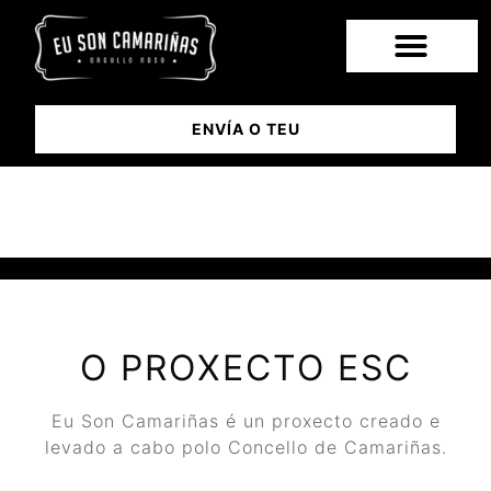
ENVÍA O TEU
O PROXECTO
O PROXECTO ESC
Eu Son Camariñas é un proxecto creado e
levado a cabo polo Concello de Camariñas.