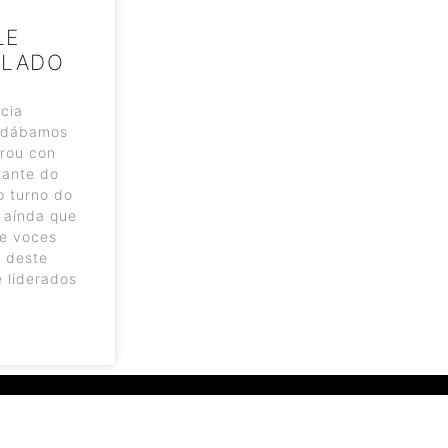
LE
ALADO
cia
l dábamos
Arou con
lante do
o turno do
 aínda que
 e voces
s deste
e liderados