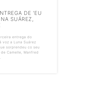
ENTREGA DE ‘EU
UNA SUÁREZ,
E
rceira entrega do
á voz a Luna Suárez
que sorprendeu co seu
n de Camelle, Manfred
.