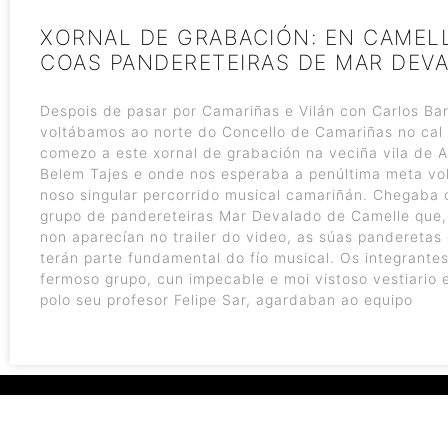
XORNAL DE GRABACIÓN: EN CAMEL
COAS PANDERETEIRAS DE MAR DEV
Despois de pasar por Camariñas e Vilán con Carlos Bar
voltábamos ao norte do Concello de Camariñas no ca
comezo a este xornal de grabación na veciña vila de 
Belem Tajes e onde nos esperaba a penúltima meta vo
noso singular percorrido musical camariñán. Chegaba 
grupo de pandereteiras Mar Devalado de Camelle que,
non aparecían no trailer do video, as súas panderetas
terán parte fundamental do fío musical. Os integrante
fermoso grupo, cun impecable e moi vistoso vestiario 
polo seu profesor Felipe Sar, agardaban ao equipo