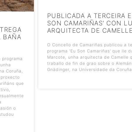
PUBLICADA A TERCEIRA 
SON CAMARIÑAS’ CON L
NTREGA
ARQUITECTA DE CAMELL
A BAÑA
O Concello de Camariñas publicou a te
programa ‘Eu Son Camariñas’ que lle d
Marcote, unha arquitecta de Camelle 
o programa
traballo de fin de grao sobre o Alemá
 unha
Gnädinger, na Universidade da Coruña
na Coruña,
 proxecto
ariñáns que
tivo,
ensualmente
a
casión o
studou