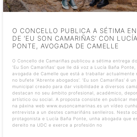
O CONCELLO PUBLICA A SÉTIMA E
DE ‘EU SON CAMARIÑAS’ CON LUCÍ
PONTE, AVOGADA DE CAMELLE
O Concello de Camariñas publicou a sétima entrega d
‘Eu Son Camariñas’ que lle dá voz a Lucía Baña Ponte,
avogada de Camelle que está a traballar actualmente 
no bufete ‘Abrente abogados’. ‘Eu son Camariñas’ é un
municipal creado para dar visibilidade a diversos cam
destacan no seu ámbito profesional, académico, depor
artístico ou social. A proposta consiste en publicar m
na páxina web www.eusoncamarinas.es un vídeo cunh
entrevista a un destes camariñáns senlleiros. Nesta o
protagonista e Lucía Baña Ponte, unha abogada que e
dereito na UDC e exerce a profesión no