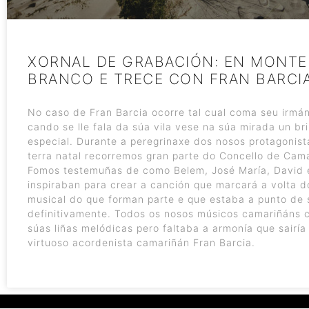
XORNAL DE GRABACIÓN: EN MONTE
BRANCO E TRECE CON FRAN BARCI
No caso de Fran Barcia ocorre tal cual coma seu irmán
cando se lle fala da súa vila vese na súa mirada un bri
especial. Durante a peregrinaxe dos nosos protagonist
terra natal recorremos gran parte do Concello de Cama
Fomos testemuñas de como Belem, José María, David e
inspiraban para crear a canción que marcará a volta d
musical do que forman parte e que estaba a punto de 
definitivamente. Todos os nosos músicos camariñáns 
súas liñas melódicas pero faltaba a armonía que sairía
virtuoso acordenista camariñán Fran Barcia.