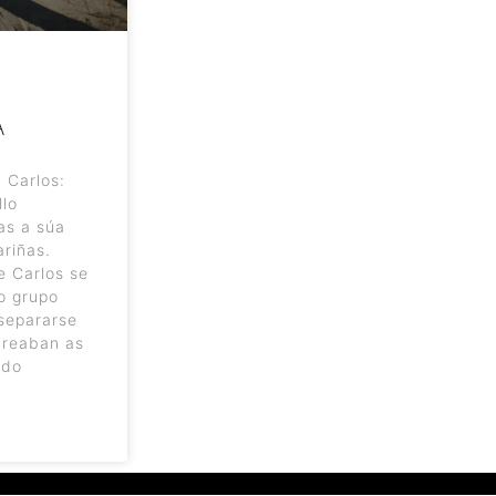
A
 Carlos:
llo
as a súa
riñas.
 Carlos se
o grupo
separarse
creaban as
 do