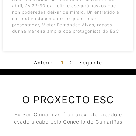
abril, ás 22:30 da noite e asegurámosvos que
non poderedes deixar de miralo. Un entretido e
instructivo documento no que o noso
presentador, Víctor Fernández Alves, repasa
dunha maneira amplia coa protagonista do ESC
Anterior
1
2
Seguinte
O PROXECTO ESC
Eu Son Camariñas é un proxecto creado e
levado a cabo polo Concello de Camariñas.