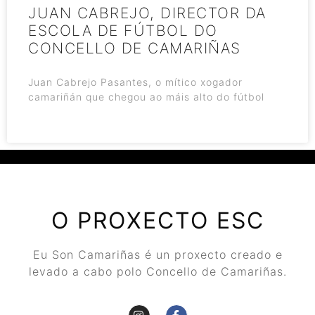
JUAN CABREJO, DIRECTOR DA
ESCOLA DE FÚTBOL DO
CONCELLO DE CAMARIÑAS
Juan Cabrejo Pasantes, o mítico xogador
camariñán que chegou ao máis alto do fútbol
O PROXECTO ESC
Eu Son Camariñas é un proxecto creado e
levado a cabo polo Concello de Camariñas.