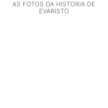
AS FOTOS DA HISTORIA DE
EVARISTO
Un pequeno percorrido polas imaxes que
marcaron a historia do noso protagonista de
hoxe na sección Entrevistas ESC