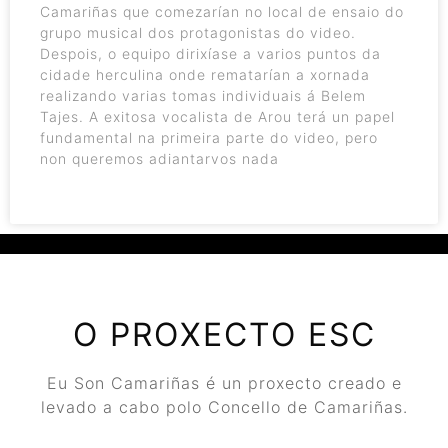
Camariñas que comezarían no local de ensaio do
grupo musical dos protagonistas do video.
Despois, o equipo dirixíase a varios puntos da
cidade herculina onde rematarían a xornada
realizando varias tomas individuais á Belem
Tajes. A exitosa vocalista de Arou terá un papel
fundamental na primeira parte do video, pero
non queremos adiantarvos nada
O PROXECTO ESC
Eu Son Camariñas é un proxecto creado e
levado a cabo polo Concello de Camariñas.