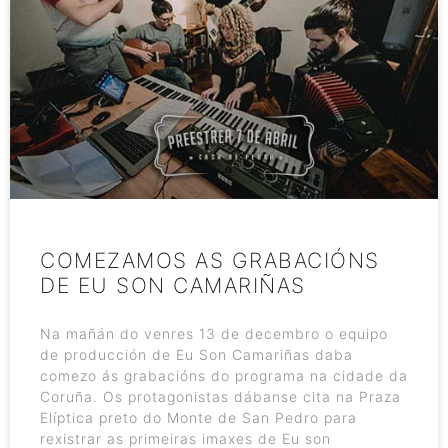
COMEZAMOS AS GRABACIÓNS
DE EU SON CAMARIÑAS
Na mañán do venres 13 de decembro o equipo
de producción de Eu Son Camariñas daba
comezo ás grabacións do programa na cidade da
Coruña. Os protagonistas dábanse cita na Praza
Elíptica preto do Monte de San Pedro para
rexistrar as primeiras imaxes de Eu son