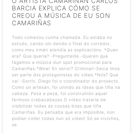
O ARTISTA CAMARIÑÁN CARLOS
BARCIA EXPLICA CÓMO SE
CREOU A MÚSICA DE EU SON
CAMARIÑAS
Todo comezou cunha chamada. Eu estaba no
estudo, cando oín dende o final do corredor,
como meu irmán atendía as explicacións. *Quen
era? Que quería? -Pregunteille.-Queren que
fagamos a música dun spot promocional para
Camariñas.*Wow! En serio!? Criminal!-Seica imos
ser parte dxs protagonistas do vídeo.*Nós? Que
va! -Sorrín. Diego foi o coordinador do proxecto.
Como un artesán, foi unindo as ideas que tiña na
cabeza. Peza a peza, foi construíndo aquel
fermoso crebacabezas.O vídeo trataría de
visibilizar todas as cousas boas que tiña
Camariñas. Eu pensaba que era imposible, non
podían coller todas nun só vídeo! Só se viviches,
se